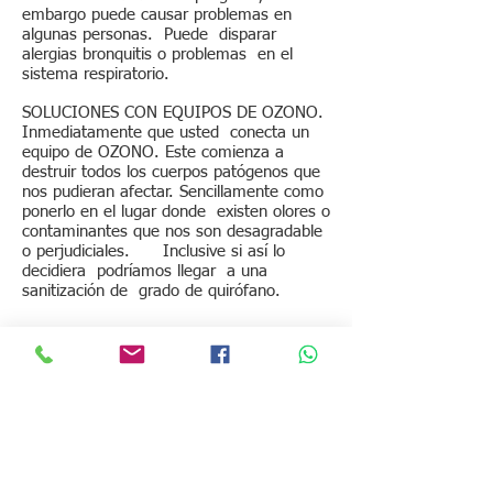
embargo puede causar problemas en
algunas personas. Puede disparar
alergias bronquitis o problemas en el
sistema respiratorio.
SOLUCIONES CON EQUIPOS DE OZONO.
Inmediatamente que usted conecta un
equipo de OZONO. Este comienza a
destruir todos los cuerpos patógenos que
nos pudieran afectar. Sencillamente como
ponerlo en el lugar donde existen olores o
contaminantes que nos son desagradable
o perjudiciales. Inclusive si así lo
decidiera podríamos llegar a una
sanitización de grado de quirófano.
COMO ACTUA EL OZONO CON VIRUS Y
BACTERIAS ?
Las bacterias son criaturas
microscópicamente pequeñas,
unicelulares, que tienen una estructura
primitiva y absorben nutrientes y liberan
productos metabólicos del y al exterior, y
se multiplican por división. El cuerpo de la